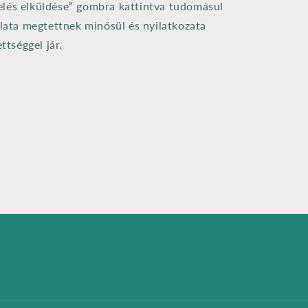
lés elküldése” gombra kattintva tudomásul
nlata megtettnek minősül és nyilatkozata
ettséggel jár.