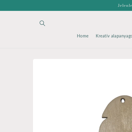
Ugrás a
Jelenl
tartalomhoz
Home
Kreatív alapanyag
Kihagyás, és
ugrás a
termékadatokra