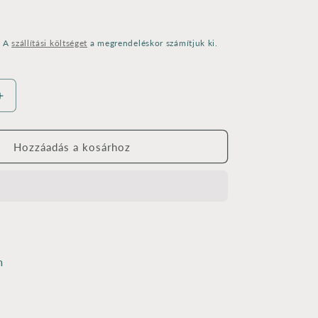
. A
szállítási költséget
a megrendeléskor számítjuk ki.
Ékszeralap
alszárny&quot;
&quot;Angyalszárny&quot;
0012.
-
Hozzáadás a kosárhoz
lézervágott
3
mm
-6x2,5
cm
nek
mennyiségének
e
növelése
m