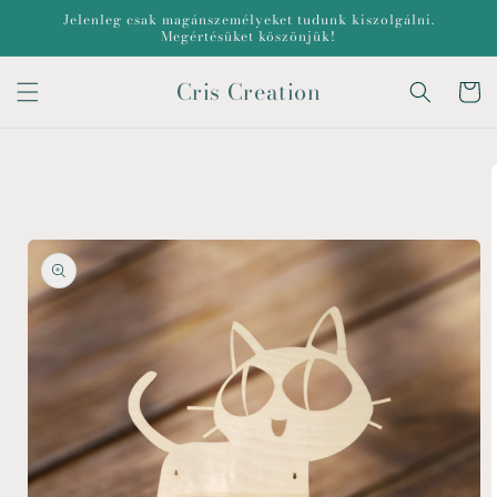
Ugrás a
Jelenleg csak magánszemélyeket tudunk kiszolgálni.
tartalomhoz
Megértésüket köszönjük!
Cris Creation
Kosár
Kihagyás, és
ugrás a
termékadatokra