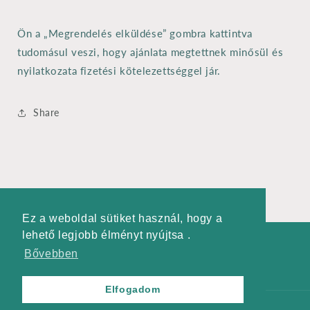
Ön a „Megrendelés elküldése” gombra kattintva
tudomásul veszi, hogy ajánlata megtettnek minősül és
nyilatkozata fizetési kötelezettséggel jár.
Share
Ez a weboldal sütiket használ, hogy a
Ez a weboldal sütiket használ, hogy a
lehető legjobb élményt nyújtsa .
lehető legjobb élményt nyújtsa .
Bővebben
Bővebben
Facebook
Elfogadom
Elfogadom
Fizetési