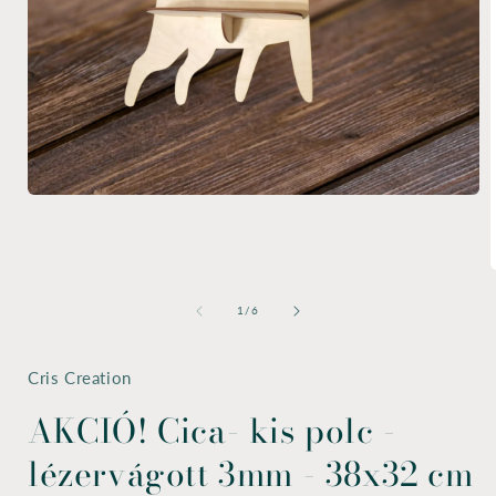
1.
médiafájl
megnyitása
a
modális
2
párbeszédpanelen
m
/
1
/
6
Cris Creation
AKCIÓ! Cica- kis polc -
lézervágott 3mm - 38x32 cm