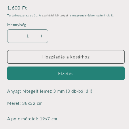
Normál
1.600 Ft
ár
Tartalmazza az adót. A
szállítási költséget
a megrendeléskor számítjuk ki.
Mennyiség
AKCIÓ!
AKCIÓ!
Cica-
Cica-
kis
kis
polc
polc
Hozzáadás a kosárhoz
-
-
lézervágott
lézervágott
Fizetés
3mm
3mm
-
-
38x32
38x32
Anyag: rétegelt lemez 3 mm (3 db-ból áll)
cm
cm
mennyiségének
mennyiségének
Méret: 38x32 cm
csökkentése
növelése
A polc méretei: 19x7 cm