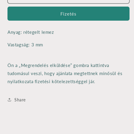
cm
cm
mennyiségének
mennyiségének
Fizetés
csökkentése
növelése
Anyag: rétegelt lemez
Vastagság: 3 mm
Ön a „Megrendelés elküldése” gombra kattintva
tudomásul veszi, hogy ajánlata megtettnek minősül és
nyilatkozata fizetési kötelezettséggel jár.
Share