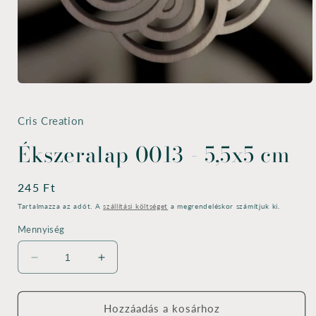
1.
médiafájl
megnyitása
a
Cris Creation
modális
párbeszédpanelen
Ékszeralap 0013 - 5,5x5 cm
Normál
245 Ft
ár
Tartalmazza az adót. A
szállítási költséget
a megrendeléskor számítjuk ki.
Mennyiség
Ékszeralap
Ékszeralap
0013
0013
-
-
5,5x5
5,5x5
Hozzáadás a kosárhoz