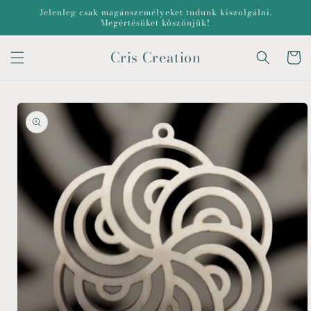
Ugrás a
Jelenleg csak magánszemélyeket tudunk kiszolgálni.
tartalomhoz
Megértésüket köszönjük!
Cris Creation
Kosár
Kihagyás, és
ugrás a
termékadatokra