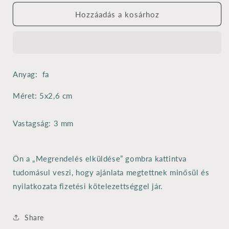
-
-
lézervágott
lézervágott
Hozzáadás a kosárhoz
3
3
mm
mm
-
-
5x2,6
5x2,6
cm
cm
Anyag: fa
mennyiségének
mennyiségének
csökkentése
növelése
Méret: 5x2,6 cm
Vastagság: 3 mm
Ön a „Megrendelés elküldése” gombra kattintva
tudomásul veszi, hogy ajánlata megtettnek minősül és
nyilatkozata fizetési kötelezettséggel jár.
Share