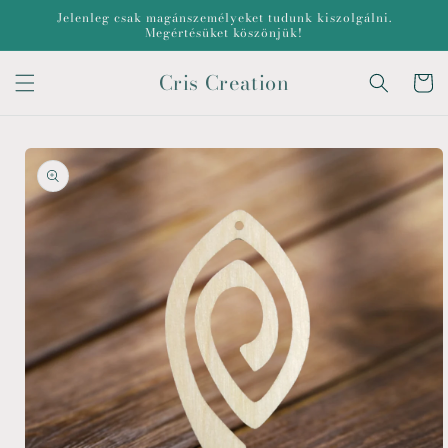
Ugrás a
Jelenleg csak magánszemélyeket tudunk kiszolgálni.
tartalomhoz
Megértésüket köszönjük!
Cris Creation
Kosár
Kihagyás, és
ugrás a
termékadatokra