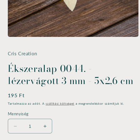
1.
médiafájl
megnyitása
a
Cris Creation
modális
párbeszédpanelen
Ékszeralap 0044. -
lézervágott 3 mm - 5x2,6 cm
Normál
195 Ft
ár
Tartalmazza az adót. A
szállítási költséget
a megrendeléskor számítjuk ki.
Mennyiség
Ékszeralap
Ékszeralap
0044.
0044.