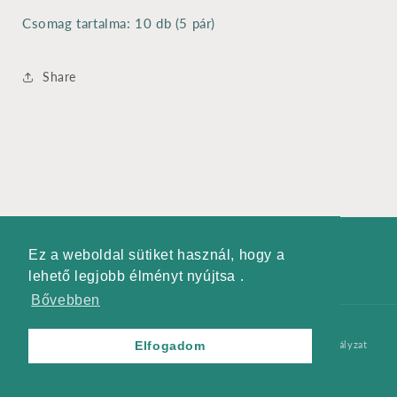
csomag
csomag
Csomag tartalma: 10 db (5 pár)
mennyiségének
mennyiségének
csökkentése
növelése
Share
Ez a weboldal sütiket használ, hogy a
Ez a weboldal sütiket használ, hogy a
Facebook
lehető legjobb élményt nyújtsa .
lehető legjobb élményt nyújtsa .
Bővebben
Bővebben
Fizetési
© 2026,
Cris Creation
Szolgáltató: Shopify
Adatvédelmi szabályzat
Elfogadom
Elfogadom
módok
Szolgáltatási feltételek
Szállítási szabályzat
Elállás a szerződéstől