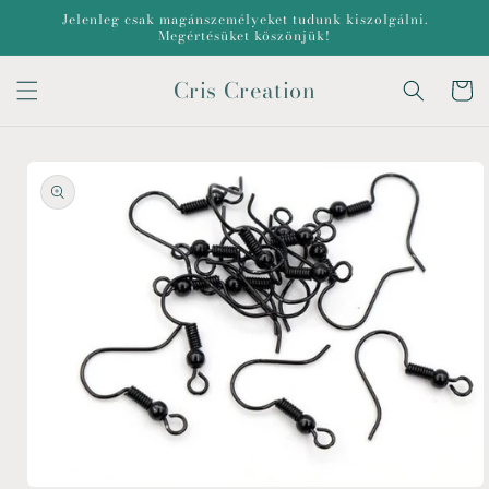
Ugrás a
Jelenleg csak magánszemélyeket tudunk kiszolgálni.
tartalomhoz
Megértésüket köszönjük!
Cris Creation
Kosár
Kihagyás, és
ugrás a
termékadatokra