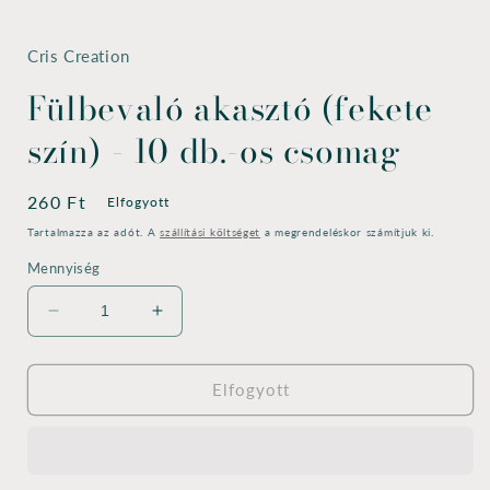
1.
médiafájl
megnyitása
a
Cris Creation
modális
párbeszédpanelen
Fülbevaló akasztó (fekete
szín) - 10 db.-os csomag
Normál
260 Ft
Elfogyott
ár
Tartalmazza az adót. A
szállítási költséget
a megrendeléskor számítjuk ki.
Mennyiség
Fülbevaló
Fülbevaló
akasztó
akasztó
(fekete
(fekete
szín)
szín)
Elfogyott
-
-
10
10
db.-
db.-
os
os