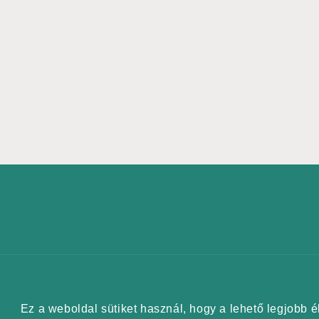
párbeszédpanelen
© 2026,
Cris Creation
Szolgáltató: Shopify
Adatvédelmi 
Elállás a szerződéstől
Ez a weboldal sütiket használ, hogy a lehető legjobb é
Ez a weboldal sütiket használ, hogy a lehető legjobb é