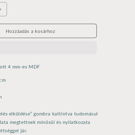
s
Hűtőmágnes
alap
mágnessel
7,5x4,5
Hozzáadás a kosárhoz
cm
nek
mennyiségének
e
növelése
gott 4 mm-es MDF
 cm
m
lés elküldése” gombra kattintva tudomásul
nlata megtettnek minősül és nyilatkozata
ettséggel jár.