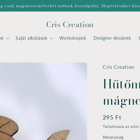
eg csak magánszemélyeket tudunk kiszolgálni. Megértésüket kös
Cris Creation
ok
Saját alkotások
Workshopok
Designer ékszerek
Cris Creation
Hűtőm
mágne
Normál
295 Ft
ár
Tartalmazza az adót
Mennyiség