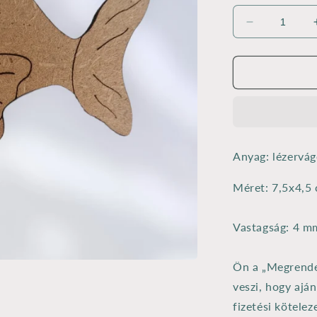
Hűtőmágne
alap
mágnessel
7,5x4,5
cm
mennyiségé
csökkentés
Anyag: lézervá
Méret: 7,5x4,5
Vastagság: 4 m
Ön a „Megrende
veszi, hogy ajá
fizetési kötelez