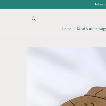
Ugrás a
Jelenl
tartalomhoz
Home
Kreatív alapanyag
Kihagyás, és
ugrás a
termékadatokra