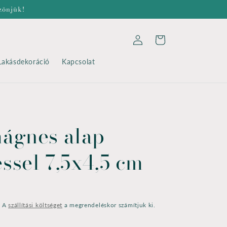
zönjük!
Bejelentkezés
Kosár
Lakásdekoráció
Kapcsolat
ágnes alap
ssel 7,5x4,5 cm
. A
szállítási költséget
a megrendeléskor számítjuk ki.