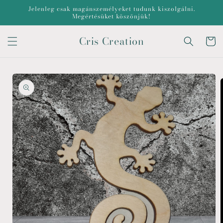
Ugrás a
Jelenleg csak magánszemélyeket tudunk kiszolgálni.
tartalomhoz
Megértésüket köszönjük!
Cris Creation
Kosár
Kihagyás, és
ugrás a
termékadatokra