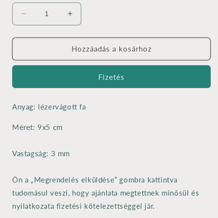
Hűtőmágneshez
Hűtőmágneshez
alap
alap
-
-
Gekkó
Gekkó
Hozzáadás a kosárhoz
(3mm),
(3mm),
9x5
9x5
Fizetés
cm
cm
-
-
mágnessel
mágnessel
Anyag: lézervágott fa
mennyiségének
mennyiségének
csökkentése
növelése
Méret: 9x5 cm
Vastagság: 3 mm
Ön a „Megrendelés elküldése” gombra kattintva
tudomásul veszi, hogy ajánlata megtettnek minősül és
nyilatkozata fizetési kötelezettséggel jár.