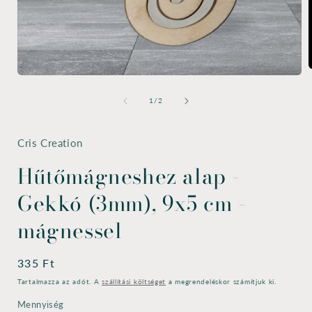
2
1.
m
médiafájl
megnyitása
/
1
/
2
a
modális
párbeszédpanelen
Cris Creation
Hűtőmágneshez alap -
Gekkó (3mm), 9x5 cm -
mágnessel
Normál
335 Ft
ár
Tartalmazza az adót. A
szállítási költséget
a megrendeléskor számítjuk ki.
Mennyiség