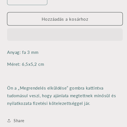
Karácsonyi
Karácsonyi
gömb
gömb
004
004
-
-
Hozzáadás a kosárhoz
lézervágott
lézervágott
3
3
mm
mm
-
-
6,5x5,2
6,5x5,2
Anyag: fa 3 mm
cm
cm
mennyiségének
mennyiségének
Méret: 6,5x5,2 cm
csökkentése
növelése
Ön a „Megrendelés elküldése” gombra kattintva
tudomásul veszi, hogy ajánlata megtettnek minősül és
nyilatkozata fizetési kötelezettséggel jár.
Share