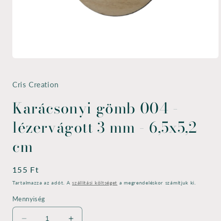
1.
médiafájl
megnyitása
a
Cris Creation
modális
párbeszédpanelen
Karácsonyi gömb 004 -
lézervágott 3 mm - 6,5x5,2
cm
Normál
155 Ft
ár
Tartalmazza az adót. A
szállítási költséget
a megrendeléskor számítjuk ki.
Mennyiség