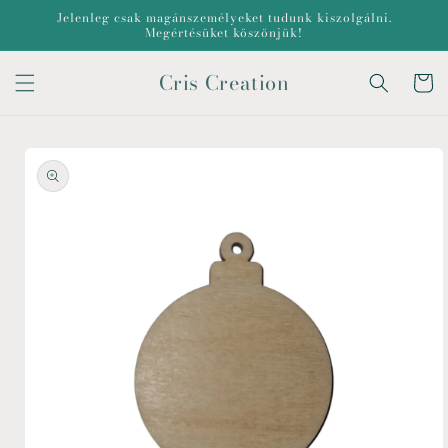
Ugrás a
Jelenleg csak magánszemélyeket tudunk kiszolgálni.
tartalomhoz
Megértésüket köszönjük!
Cris Creation
Kosár
Kihagyás, és
ugrás a
termékadatokra