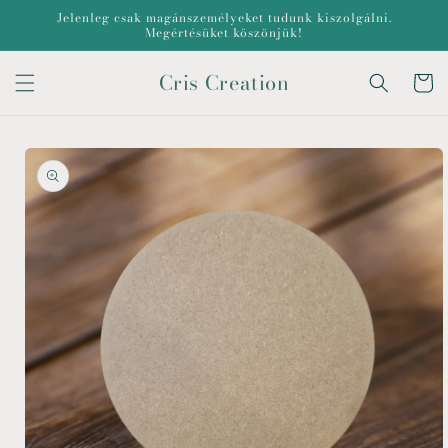
Ugrás a
Jelenleg csak magánszemélyeket tudunk kiszolgálni.
tartalomhoz
Megértésüket köszönjük!
Cris Creation
Kosár
Kihagyás, és
ugrás a
termékadatokra