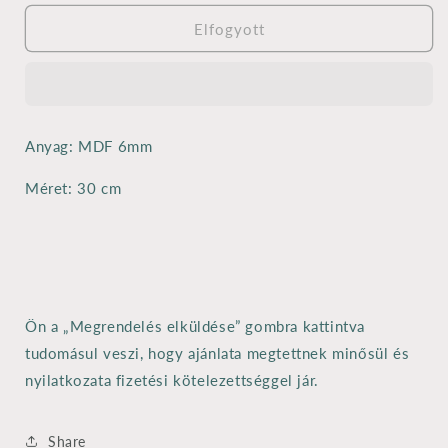
6
6
mm
mm
Elfogyott
-
-
30
30
cm
cm
mennyiségének
mennyiségének
csökkentése
növelése
Anyag: MDF 6mm
Méret: 30 cm
Ön a „Megrendelés elküldése” gombra kattintva
tudomásul veszi, hogy ajánlata megtettnek minősül és
nyilatkozata fizetési kötelezettséggel jár.
Share