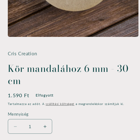
1.
médiafájl
megnyitása
a
Cris Creation
modális
párbeszédpanelen
Kör mandalához 6 mm - 30
cm
Normál
1.590 Ft
Elfogyott
ár
Tartalmazza az adót. A
szállítási költséget
a megrendeléskor számítjuk ki.
Mennyiség
Kör
Kör
mandalához
mandalához