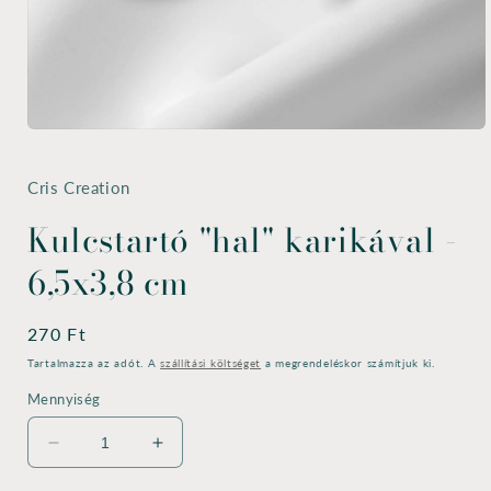
1.
médiafájl
megnyitása
a
Cris Creation
modális
párbeszédpanelen
Kulcstartó "hal" karikával -
6,5x3,8 cm
Normál
270 Ft
ár
Tartalmazza az adót. A
szállítási költséget
a megrendeléskor számítjuk ki.
Mennyiség
Kulcstartó
Kulcstartó
&quot;hal&quot;
&quot;hal&quot;