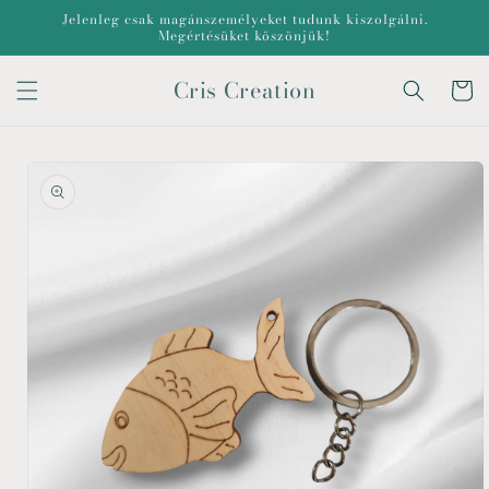
Ugrás a
Jelenleg csak magánszemélyeket tudunk kiszolgálni.
tartalomhoz
Megértésüket köszönjük!
Cris Creation
Kosár
Kihagyás, és
ugrás a
termékadatokra