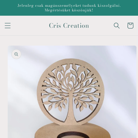
Ugrás a
Jelenleg csak magánszemélyeket tudunk kiszolgálni.
tartalomhoz
Megértésüket köszönjük!
Cris Creation
Kosár
Kihagyás, és
ugrás a
termékadatokra