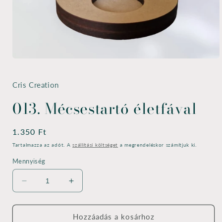
1.
médiafájl
megnyitása
a
Cris Creation
modális
párbeszédpanelen
013. Mécsestartó életfával
Normál
1.350 Ft
ár
Tartalmazza az adót. A
szállítási költséget
a megrendeléskor számítjuk ki.
Mennyiség
013.
013.
Mécsestartó
Mécsestartó
életfával
életfával
mennyiségének
mennyiségének
Hozzáadás a kosárhoz