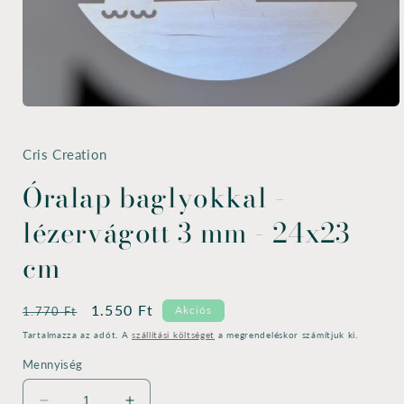
1.
médiafájl
megnyitása
a
Cris Creation
modális
párbeszédpanelen
Óralap baglyokkal -
lézervágott 3 mm - 24x23
cm
Normál
Akciós
1.550 Ft
Akciós
1.770 Ft
ár
ár
Tartalmazza az adót. A
szállítási költséget
a megrendeléskor számítjuk ki.
Mennyiség