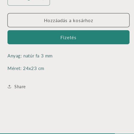
Óralap
Óralap
baglyokkal
baglyokkal
-
-
lézervágott
lézervágott
Hozzáadás a kosárhoz
3
3
mm
mm
Fizetés
-
-
24x23
24x23
cm
cm
Anyag: natúr fa 3 mm
mennyiségének
mennyiségének
csökkentése
növelése
Méret: 24x23 cm
Share