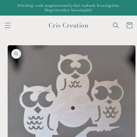
Ugrás a
Jelenleg csak magánszemélyeket tudunk kiszolgálni.
tartalomhoz
Megértésüket köszönjük!
Cris Creation
Kosár
Kihagyás, és
ugrás a
termékadatokra