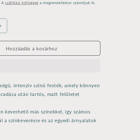
. A
szállítási költséget
a megrendeléskor számítjuk ki.
Pentart
matt
akrilfesték
50
Hozzáadás a kosárhoz
ml
rúzspiros
nek
mennyiségének
e
növelése
ségű, intenzív színű festék, amely könnyen
áradása után tartós, matt felületet
n keverhető más színekkel, így számos
ál a színkeverésre és az egyedi árnyalatok