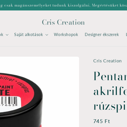
eg csak magánszemélyeket tudunk kiszolgálni. Megértésüket kös
Cris Creation
ok
Saját alkotások
Workshopok
Designer ékszerek
Cris Creation
Pentar
akrilf
rúzspi
Normál
745 Ft