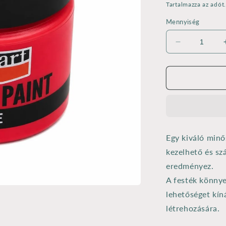
ár
Tartalmazza az adót
Mennyiség
Pentart
matt
akrilfesték
50
ml
rúzspiros
mennyiségé
csökkentés
Egy kiváló minő
kezelhető és sz
eredményez.
A festék könnye
lehetőséget kín
létrehozására.