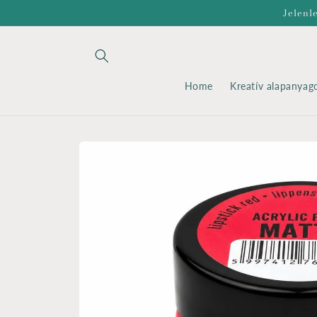
Ugrás a
Jelenl
tartalomhoz
Home
Kreatív alapanyag
Kihagyás, és
ugrás a
termékadatokra