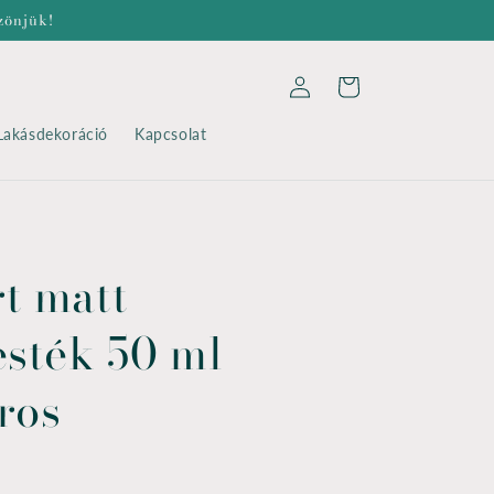
zönjük!
Bejelentkezés
Kosár
Lakásdekoráció
Kapcsolat
t matt
esték 50 ml
ros