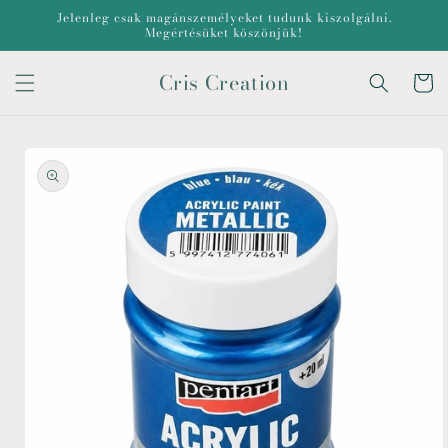
Ugrás a
Jelenleg csak magánszemélyeket tudunk kiszolgálni.
tartalomhoz
Megértésüket köszönjük!
Cris Creation
Kosár
Kihagyás, és
ugrás a
termékadatokra