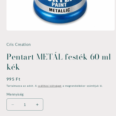
1.
médiafájl
megnyitása
a
Cris Creation
modális
párbeszédpanelen
Pentart METÁL festék 60 ml
kék
Normál
995 Ft
ár
Tartalmazza az adót. A
szállítási költséget
a megrendeléskor számítjuk ki.
Mennyiség
Pentart
Pentart
METÁL
METÁL