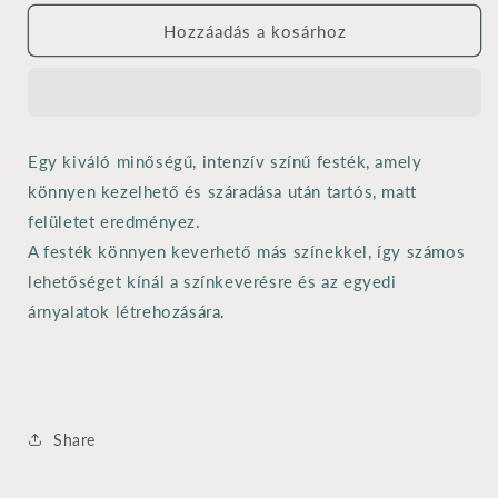
festék
festék
60
60
Hozzáadás a kosárhoz
ml
ml
kék
kék
mennyiségének
mennyiségének
csökkentése
növelése
Egy kiváló minőségű, intenzív színű festék, amely
könnyen kezelhető és száradása után tartós, matt
felületet eredményez.
A festék könnyen keverhető más színekkel, így számos
lehetőséget kínál a színkeverésre és az egyedi
árnyalatok létrehozására.
Share