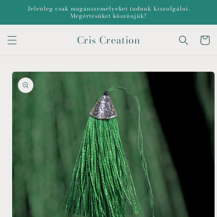
Ugrás a
Jelenleg csak magánszemélyeket tudunk kiszolgálni.
tartalomhoz
Megértésüket köszönjük!
Cris Creation
Kosár
Kihagyás, és
ugrás a
termékadatokra