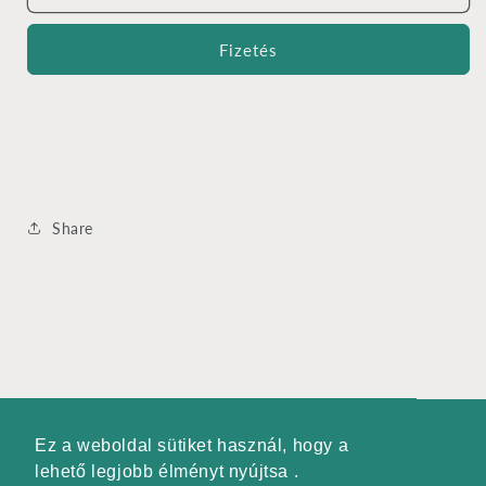
mennyiségének
mennyiségének
csökkentése
növelése
Fizetés
Share
Ez a weboldal sütiket használ, hogy a
Ez a weboldal sütiket használ, hogy a
Facebook
lehető legjobb élményt nyújtsa .
lehető legjobb élményt nyújtsa .