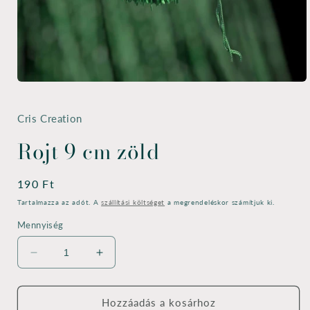
1.
médiafájl
megnyitása
a
Cris Creation
modális
párbeszédpanelen
Rojt 9 cm zöld
Normál
190 Ft
ár
Tartalmazza az adót. A
szállítási költséget
a megrendeléskor számítjuk ki.
Mennyiség
Rojt
Rojt
9
9
cm
cm
zöld
zöld
Hozzáadás a kosárhoz