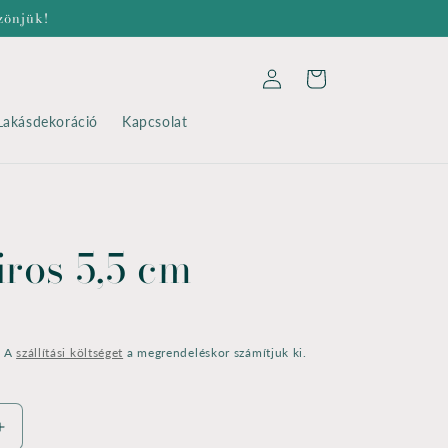
zönjük!
Bejelentkezés
Kosár
Lakásdekoráció
Kapcsolat
iros 5,5 cm
. A
szállítási költséget
a megrendeléskor számítjuk ki.
Rojt