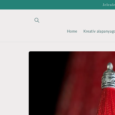
Ugrás a
Jelenl
tartalomhoz
Home
Kreatív alapanyag
Kihagyás, és
ugrás a
termékadatokra