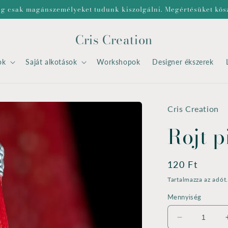
eg csak magánszemélyeket tudunk kiszolgálni. Megértésüket kös
Cris Creation
ok
Saját alkotások
Workshopok
Designer ékszerek
Cris Creation
Rojt p
Normál
120 Ft
ár
Tartalmazza az adót
Mennyiség
Rojt