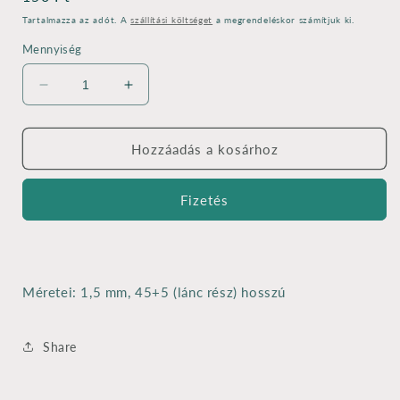
ár
Tartalmazza az adót. A
szállítási költséget
a megrendeléskor számítjuk ki.
Mennyiség
Viaszolt
Viaszolt
zsinór
zsinór
delfinkapoccsal
delfinkapoccsal
-
-
Hozzáadás a kosárhoz
neon
neon
zöld
zöld
Fizetés
mennyiségének
mennyiségének
csökkentése
növelése
Méretei: 1,5 mm, 45+5 (lánc rész) hosszú
Share