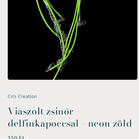
1.
médiafájl
megnyitása
a
Cris Creation
modális
párbeszédpanelen
Viaszolt zsinór
delfinkapoccsal - neon zöld
Normál
150 Ft