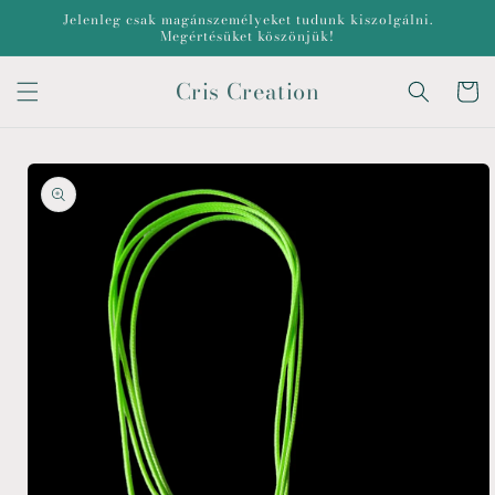
Ugrás a
Jelenleg csak magánszemélyeket tudunk kiszolgálni.
tartalomhoz
Megértésüket köszönjük!
Cris Creation
Kosár
Kihagyás, és
ugrás a
termékadatokra